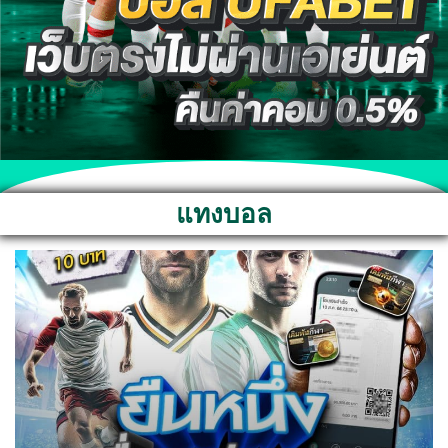
แทงบอล