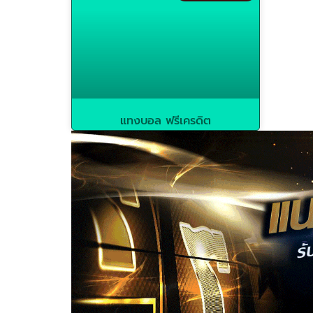
แทงบอล ฟรีเครดิต