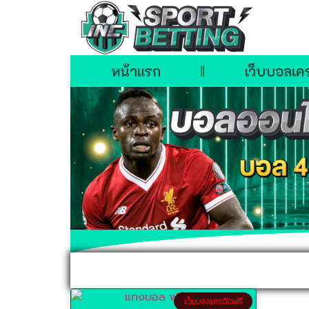
หน้าแรก
เว็บบอลเคร
เว็บบอลเครดิตฟรี