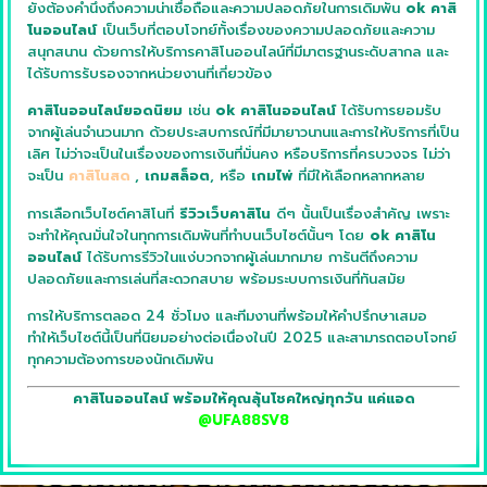
ยังต้องคำนึงถึงความน่าเชื่อถือและความปลอดภัยในการเดิมพัน
ok คาสิ
โนออนไลน์
เป็นเว็บที่ตอบโจทย์ทั้งเรื่องของความปลอดภัยและความ
สนุกสนาน ด้วยการให้บริการคาสิโนออนไลน์ที่มีมาตรฐานระดับสากล และ
ได้รับการรับรองจากหน่วยงานที่เกี่ยวข้อง
คาสิโนออนไลน์ยอดนิยม
เช่น
ok คาสิโนออนไลน์
ได้รับการยอมรับ
จากผู้เล่นจำนวนมาก ด้วยประสบการณ์ที่มีมายาวนานและการให้บริการที่เป็น
เลิศ ไม่ว่าจะเป็นในเรื่องของการเงินที่มั่นคง หรือบริการที่ครบวงจร ไม่ว่า
จะเป็น
คาสิโนสด
,
เกมสล็อต
, หรือ
เกมไพ่
ที่มีให้เลือกหลากหลาย
การเลือกเว็บไซต์คาสิโนที่
รีวิวเว็บคาสิโน
ดีๆ นั้นเป็นเรื่องสำคัญ เพราะ
จะทำให้คุณมั่นใจในทุกการเดิมพันที่ทำบนเว็บไซต์นั้นๆ โดย
ok คาสิโน
ออนไลน์
ได้รับการรีวิวในแง่บวกจากผู้เล่นมากมาย การันตีถึงความ
ปลอดภัยและการเล่นที่สะดวกสบาย พร้อมระบบการเงินที่ทันสมัย
การให้บริการตลอด 24 ชั่วโมง และทีมงานที่พร้อมให้คำปรึกษาเสมอ
ทำให้เว็บไซต์นี้เป็นที่นิยมอย่างต่อเนื่องในปี 2025 และสามารถตอบโจทย์
ทุกความต้องการของนักเดิมพัน
คาสิโนออนไลน์ พร้อมให้คุณลุ้นโชคใหญ่ทุกวัน แค่แอด
@UFA88SV8