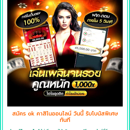
สมัคร ok คาสิโนออนไลน์ วันนี้ รับโบนัสพิเศษ
ทันที