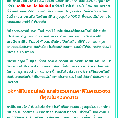
ok คาสิโนออนไลน์
ไม่เพียงแค่ให้บริการเกมคาสิโนออนไลน์ที่มีคุณภาพ
เท่านั้น
คาสิโนออนไลน์อันดับ1
แต่ยังมีโปรโมชันและโบนัสพิเศษมากมาย
ที่ช่วยเพิ่มมูลค่าให้กับการเดิมพันของคุณ ในฐานะผู้เล่นใหม่ที่เข้ามาสมัคร
วันนี้ คุณสามารถรับ
โบนัสคาสิโน
สูงสุดถึง 100% ซึ่งช่วยเพิ่มโอกาสใน
การชนะและทำกำไรได้มากขึ้น
ในโลกของคาสิโนออนไลน์ การมี
โปรโมชั่นคาสิโนออนไลน์
ที่น่าสนใจ
เป็นสิ่งสำคัญ เพราะมันช่วยเพิ่มความคุ้มค่าในการลงทุนเดิมพัน
ฟรี
เครดิตคาสิโน
ที่มอบให้กับสมาชิกใหม่เป็นตัวเลือกที่ดีที่สุด เพราะคุณ
สามารถเริ่มต้นการเดิมพันโดยไม่ต้องเสี่ยงมาก และยังได้รับเครดิตเงินฟรี
ในการเล่นเกมต่างๆ
ในกรณีที่คุณเป็นผู้เล่นที่ชอบความสะดวกสบาย การใช้
คาสิโนออนไลน์
ที่
มีระบบออโต้ในการฝากถอนจะทำให้คุณมั่นใจในความรวดเร็วและปลอดภัย
ในการทำธุรกรรมต่างๆ นอกจากนี้ การรับโบนัสจาก
ok คาสิโนออนไลน์
ยังเป็นการเริ่มต้นที่ดีในการเพิ่มโอกาสในการชนะ โดยไม่ต้องใช้เงินลงทุน
มากมาย
okคาสิโนออนไลน์ แหล่งรวมเกมคาสิโนครบวงจร
ที่คุณไม่ควรพลาด
คาสิโนออนไลน์
เป็นเว็บไซต์คาสิโนที่ได้รับความนิยมสูงสุดในประเทศไทย
ในปัจจุบัน ด้วยการให้บริการที่ครบวงจรในทุกด้าน ไม่ว่าจะเป็นเกมคาสิโน
สดที่มีดีลเลอร์จริง หรือเกมสล็อตออนไลน์จากค่ายเกมชั้นนำทั่วโลก