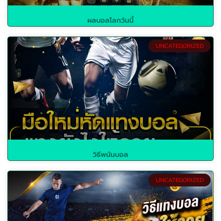
ผลบอลโลกวันนี้
UNCATEGORIZED
วิธีพนันบอล
UNCATEGORIZED