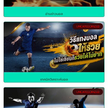
อ่านข่าวบอล
UNCATEGORIZED
เทคนิควิเคราะห์บอล
UNCATEGORIZED