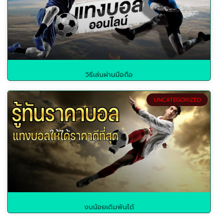
วิธีเล่นผ่านมือถือ
UNCATEGORIZED
งบน้อยเดิมพันได้