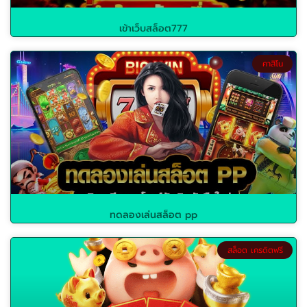
เข้าเว็บสล็อต777
คาสิโน
ทดลองเล่นสล็อต pp
สล็อต เครดิตฟรี