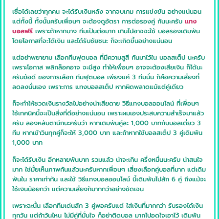
เชื่อได้เลยว่าทุกคน จะได้รับเงินหลัง จากจบเกม การแข่งขัน อย่างแน่นอน
แต่ทั้งนี้ ทั้งนั้นครับเพื่อนๆ จะต้องดูอัตรา การต่อรองคู่ กันนะครับ
แทง
บอลฟรี
เพราะถ้าหากบาง ทีมเป็นต่อมาก เกินไปอาจจะใช้ บอลรองเดิมพัน
โดยโอกาสที่จะได้เงิน และได้รับชัยชนะ ก็จะเกิดขึ้นอย่างแน่นอน
แต่อย่าพยายาม เลือกทีมฟุตบอล ที่มีความสูสี กันมาไว้ใน บอลสเต็ป นะครับ
เพราะโอกาส พลิกล็อคอาจ จะมีสูง ทำให้เพื่อนๆ อาจจะต้องเสียเงิน ก็ได้นะ
ครับข้อดี ของการเลือก ทีมฟุตบอล เพียงแค่ 3 ทีมนั่น ก็คือความเสี่ยงที่
ลดลงนั่นเอง เพราะการ แทงบอลสเต็ป หากผิดพลาดแม้แต่คู่เดียว
ก็จะทำให้ชวดเงินรางวัลไปอย่างน่าเสียดาย วิธีแทงบอลออนไลน์ ที่เพื่อนๆ
ใช้เทคนิคนี้จะเป็นสิ่งที่ดีอย่างแน่นอน เพราะผมเองประสบความสำเร็จมาแล้ว
ครับ ลองหลับตานึกนะครับว่า หากเดิมพันคู่ละ 1,000 บาทกับบอลเดี่ยว 3
ทีม หากเข้าวินทุกคู่ก็จะให้ 3,000 บาท และถ้าหากใช้บอลสเต็ป 3 คู่เดิมพัน
1,000 บาท
ก็จะได้รับเงิน อีกหลายพันบาท รวมแล้ว น่าจะเกิน ครึ่งหมื่นนะครับ น่าสนใจ
มาก ใช่มั้ยเห็นภาพกันแล้วนะครับหากเพื่อนๆ เสี่ยงเลือกคู่บอลที่มาก แต่เดิม
พันใน ราคาเท่ากัน และใช้ วิธีแทงบอลออนไลน์ นี้เดิมพันไปสัก 6 คู่ ถึงแม้จะ
ใช้เงินน้อยกว่า แต่ความเสี่ยงก็มากกว่าอย่างชัดเจน
เพราะฉะนั้น เลือกทีมเด่นสัก 3 คู่พอครับแต่ ใส่เงินที่มากกว่า รับรองได้เงิน
ทุกวัน แต่ถ้าวันไหน ไม่มีคู่ที่มั่นใจ ก็อย่าติดบอล มากไปอดใจเอาไว้ เดิมพัน