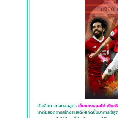
ตัวเลือก แทงบอลสูตร
เว็บแทงบอลได้ เงินจร
มาต่อยอดการสร้างรายได้ให้เกิดขึ้นมาการใช้สูต