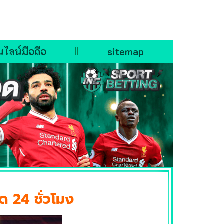
ไลน์มือถือ
sitemap
ด 24 ชั่วโมง