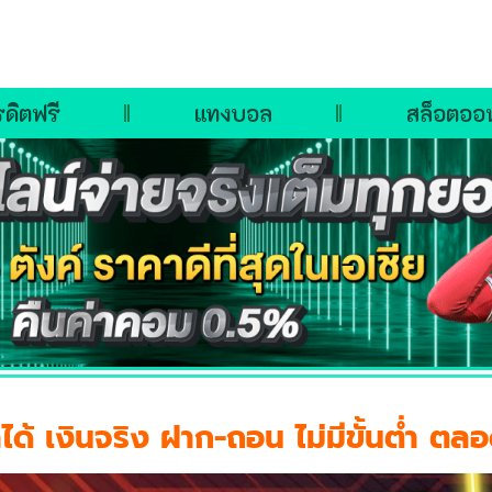
ดิตฟรี
แทงบอล
สล็อตออน
ด้ เงินจริง ฝาก-ถอน ไม่มีขั้นตํ่า ตลอ