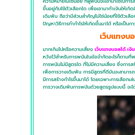
ความหมายไม่ใช่น้อย ที่ผู้พนันจะเอามาใช้ในการลง
ขึ้นอยู่กับใช้ตัวเลือกใด เพื่อเอามาทำเงินให้
เดิมพัน ถือว่ามีส่วนสำคัญไม่ใช่น้อยที่ใช้ตัวเ
ปัญหาวิธีการทำกำไรให้เกิดขึ้นมาได้ หรือเป็นการ
เว็บแทงบอลได
มากเกินไปหรือความเสี่ยง
เว็บแทงบอลได้ เงิน
หวังไว้สำหรับการพนันในข้อจำกัดอะไรก็ตามที่พ
การพนันไม่มีสูตรใด ที่ไม่มีความเสี่ยง ซึ่งกา
เพื่อการวางเดิมพัน การมีสูตรที่ดีมันจะสามารถช
มีการสร้างกำไรขึ้นมาได้ โดยเฉพาะการเลือกเล่
การวางเดิมพันการพนันด้วยสูตรรูปแบบนี้ จะไ