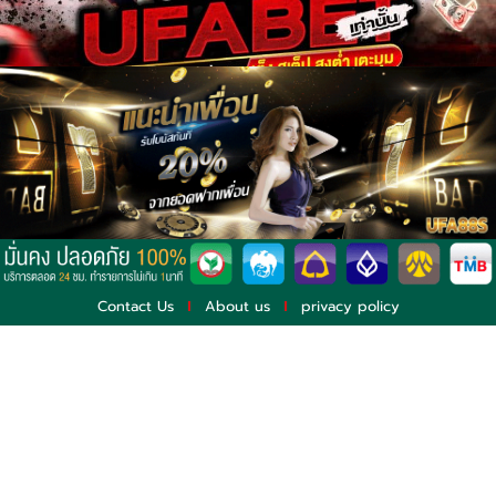
Contact Us
About us
privacy policy