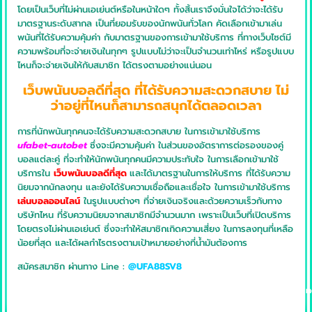
โดยเป็นเว็บที่ไม่ผ่านเอเย่นต์หรือในหน้าใดๆ ทั้งสิ้นเราจึงมั่นใจได้ว่าจะได้รับ
มาตรฐานระดับสากล เป็นที่ยอมรับของนักพนันทั่วโลก คัดเลือกเข้ามาเล่น
พนันที่ได้รับความคุ้มค่า กับมาตรฐานของการเข้ามาใช้บริการ ที่ทางเว็บไซต์มี
ความพร้อมที่จะจ่ายเงินในทุกๆ รูปแบบไม่ว่าจะเป็นจำนวนเท่าไหร่ หรือรูปแบบ
ไหนก็จะจ่ายเงินให้กับสมาชิก ได้ตรงตามอย่างแน่นอน
เว็บพนันบอลดีที่สุด
ที่ได้รับความสะดวกสบาย ไม่
ว่าอยู่ที่ไหนก็สามารถสนุกได้ตลอดเวลา
การที่นักพนันทุกคนจะได้รับความสะดวกสบาย ในการเข้ามาใช้บริการ
ufabet-autobet
ซึ่งจะมีความคุ้มค่า ในส่วนของอัตราการต่อรองของคู่
บอลแต่ละคู่ ที่จะทำให้นักพนันทุกคนมีความประทับใจ ในการเลือกเข้ามาใช้
บริการใน
เว็บพนันบอลดีที่สุด
และได้มาตรฐานในการให้บริการ ที่ได้รับความ
นิยมจากนักลงทุน และยังได้รับความเชื่อถือและเชื่อใจ ในการเข้ามาใช้บริการ
เล่นบอลออนไลน์
ในรูปแบบต่างๆ ที่จ่ายเงินจริงและด้วยความเร็วกับทาง
บริษัทไหน ที่รับความนิยมจากสมาชิกมีจำนวนมาก เพราะเป็นเว็บที่เปิดบริการ
โดยตรงไม่ผ่านเอเย่นต์ ซึ่งจะทำให้สมาชิกเกิดความเสี่ยง ในการลงทุนที่เหลือ
น้อยที่สุด และได้ผลกำไรตรงตามเป้าหมายอย่างที่น้ำมันต้องการ
สมัครสมาชิก ผ่านทาง Line :
@UFA88SV8
w88betth.com
;
spacingout.net
;
ufabetatom.com
;
pokerpluscasin