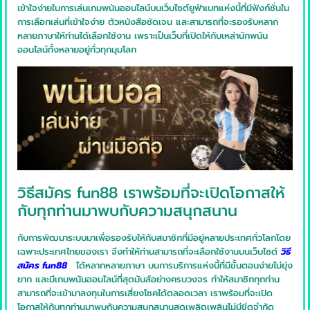
เข้าใจง่ายในการเล่นเกมพนันออนไลน์บนเว็บไซต์ยูฟ่าเบทแห่งนี้ที่มีฟังก์ชั่นใน
การเลือกเล่นที่เข้าใจง่าย ตัวหนังสือชัดเจน และสามารถที่จะรองรับหลาก
หลายภาษาให้ท่านได้เลือกใช้งาน เพราะเป็นเว็บที่เปิดให้กับเหล่านักพนัน
ออนไลน์ทั้งหลายอยู่ทั่วทุกมุมโลก
วิธีสมัคร fun88 เราพร้อมที่จะเปิดโอกาสให้
กับทุกท่านมาพบกับความสนุกสนาน
กับการพัฒนาระบบมาเพื่อรองรับให้กับสมาชิกที่มีอยู่หลายประเทศทั่วโลกโดย
เฉพาะประเทศไทยของเรา จึงทำให้ท่านสามารถที่จะเลือกใช้งานบนเว็บไซต์
วิธี
สมัคร fun88
ได้หลากหลายภาษา บนการบริการแห่งนี้ที่มีขั้นตอนง่ายไม่ยุ่ง
ยาก และมีเกมพนันออนไลน์ที่สุดมันส์อย่างครบวงจร ทำให้สมาชิกทุกท่าน
สามารถที่จะเข้ามาลงทุนในการเสี่ยงโชคได้ตลอดเวลา เราพร้อมที่จะเปิด
โอกาสให้กับทุกท่านมาพบกับความสนุกสนานสุดเพลิดเพลินไม่มีขีดจำกัด