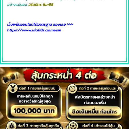
อย่างแน่นอน
วิธีสมัคร fun88
เว็บพนันออนไลน์ได้มาตรฐาน ลองเลย >>>
https://www.ufa88s.gamesm