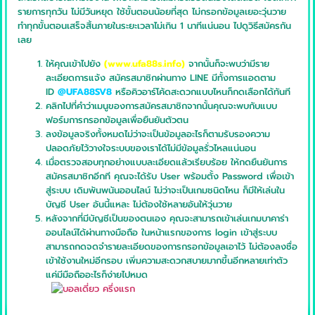
รายการทุกวัน ไม่มีวันหยุด ใช้ขั้นตอนน้อยที่สุด ไม่กรอกข้อมูลเยอะวุ่นวาย
ทำทุกขั้นตอนเสร็จสิ้นภายในระยะเวลาไม่เกิน 1 นาทีแน่นอน ไปดูวิธีสมัครกัน
เลย
ให้คุณเข้าไปยัง
(www.ufa88s.info)
จากนั้นก็จะพบว่ามีราย
ละเอียดการแจ้ง สมัครสมาชิกผ่านทาง LINE มีทั้งการแอดตาม
ID
@UFA88SV8
หรือคิวอาร์โค้ดสะดวกแบบไหนก็กดเลือกได้ทันที
คลิกไปที่คำว่าเมนูของการสมัครสมาชิกจากนั้นคุณจะพบกับแบบ
ฟอร์มการกรอกข้อมูลเพื่อยืนยันตัวตน
ลงข้อมูลจริงทั้งหมดไม่ว่าจะเป็นข้อมูลอะไรก็ตามรับรองความ
ปลอดภัยไว้วางใจระบบของเราได้ไม่มีข้อมูลรั่วไหลแน่นอน
เมื่อตรวจสอบทุกอย่างแบบละเอียดแล้วเรียบร้อย ให้กดยืนยันการ
สมัครสมาชิกอีกที คุณจะได้รับ User พร้อมตั้ง Password เพื่อเข้า
สู่ระบบ เดิมพันพนันออนไลน์ ไม่ว่าจะเป็นเกมชนิดไหน ก็มีให้เล่นใน
บัญชี User อันนี้แหละ ไม่ต้องใช้หลายอันให้วุ่นวาย
หลังจากที่มีบัญชีเป็นของตนเอง คุณจะสามารถเข้าเล่นเกมบาคาร่า
ออนไลน์ได้ผ่านทางมือถือ ในหน้าแรกของการ login เข้าสู่ระบบ
สามารถกดจดจำรายละเอียดของการกรอกข้อมูลเอาไว้ ไม่ต้องลงชื่อ
เข้าใช้งานใหม่อีกรอบ เพิ่มความสะดวกสบายมากขึ้นอีกหลายเท่าตัว
แค่มีมือถืออะไรก็ง่ายไปหมด